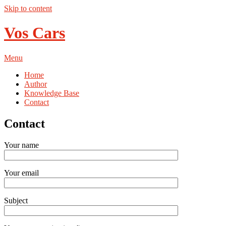
Skip to content
Vos Cars
Menu
Home
Author
Knowledge Base
Contact
Contact
Your name
Your email
Subject